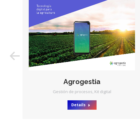
Agrogestia
Gestión de procesos
,
Kit digital
Details