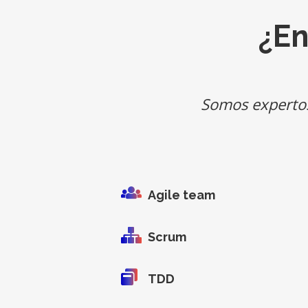
¿En
Somos expertos
Agile team
Scrum
TDD