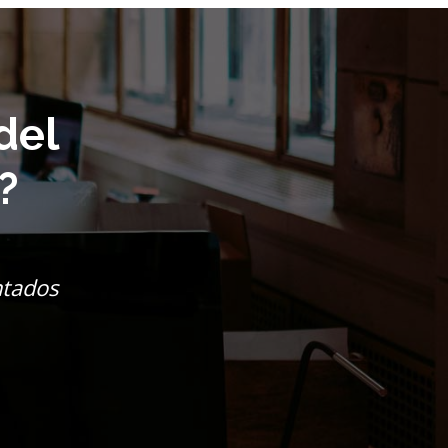
del
?
ntados