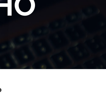
CHO
?