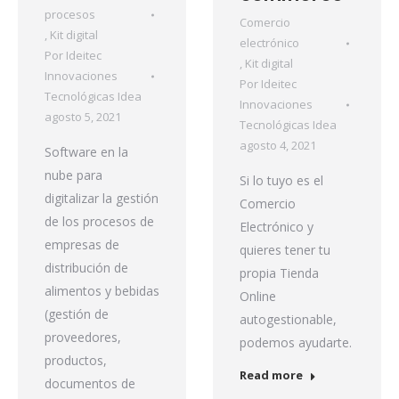
procesos
Comercio
,
Kit digital
electrónico
Por
Ideitec
,
Kit digital
Innovaciones
Por
Ideitec
Tecnológicas Idea
Innovaciones
agosto 5, 2021
Tecnológicas Idea
agosto 4, 2021
Software en la
nube para
Si lo tuyo es el
digitalizar la gestión
Comercio
de los procesos de
Electrónico y
empresas de
quieres tener tu
distribución de
propia Tienda
alimentos y bebidas
Online
(gestión de
autogestionable,
proveedores,
podemos ayudarte.
productos,
Read more
documentos de