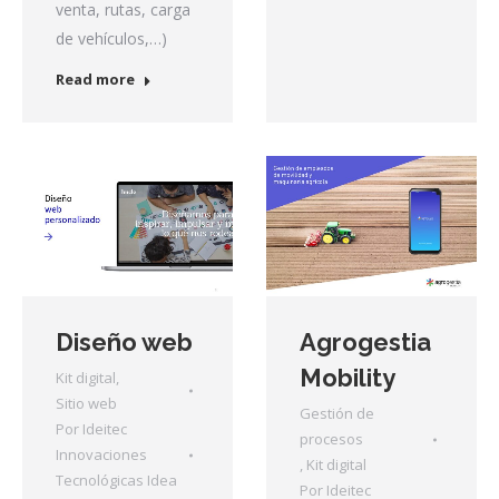
venta, rutas, carga
de vehículos,…)
Read more
Diseño web
Agrogestia
Mobility
Kit digital
,
Sitio web
Gestión de
Por
Ideitec
procesos
Innovaciones
,
Kit digital
Tecnológicas Idea
Por
Ideitec