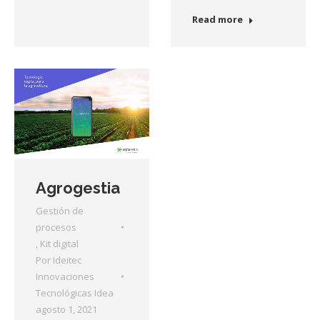
Read more
Agrogestia
Gestión de
procesos
,
Kit digital
Por
Ideitec
Innovaciones
Tecnológicas Idea
agosto 1, 2021