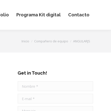
olio
Programa Kit digital
Contacto
Estás aquí:
Inicio
Compañero de equipo
ANGULARJS
Get in Touch!
Nombre *
E-mail *
Mensaje